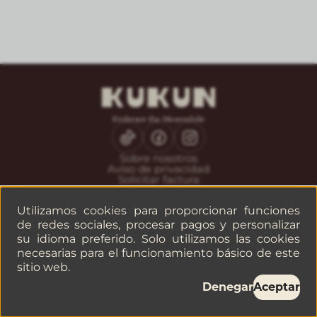
Sobre nosotros
Aviso de privacidad
Solicitar factura
CONTACTO
Utilizamos cookies para proporcionar funciones
Servicio al huésped
de redes sociales, procesar pagos y personalizar
Reservaciones
su idioma preferido. Solo utilizamos las cookies
Empresas o grupos
necesarias para el funcionamiento básico de este
sitio web.
©
2026
— KUKUN
Denegar
Aceptar