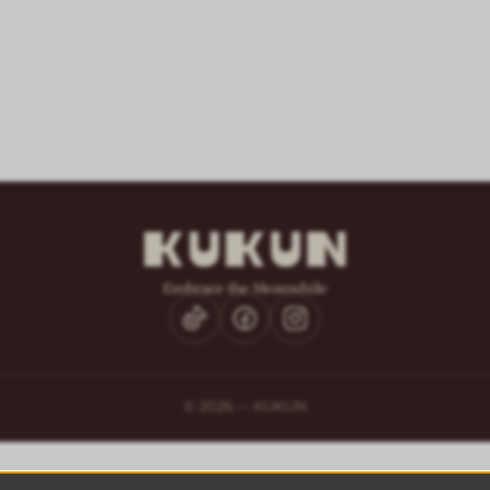
©
2026
— KUKUN