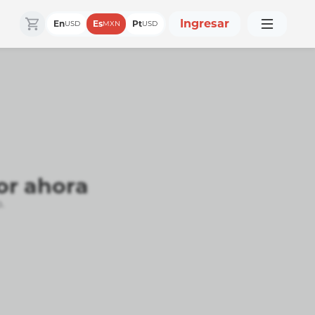
Ingresar
En
Es
Pt
USD
MXN
USD
or ahora
.