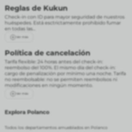
Reglas de Kukun
Check-in con ID para mayor seguridad de nuestros
huéspedes. Está esctrictamente prohibido fumar
en todas las...
Ver más
Política de cancelación
Tarifa flexible: 24 horas antes del check-in:
reembolso del 100%. El mismo día del check-in:
cargo de penalización por mínimo una noche.
Tarifa
no reembolsable: no se permiten reembolsos ni
modificaciones en ningún momento.
Ver más
Explora Polanco
Todos los departamentos amueblados en Polanco