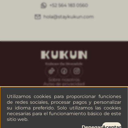
+52 564 183 0560
hola@staykukun.com
Sobre nosotros
Aviso de privacidad
Solicitar factura
Utilizamos cookies para proporcionar funciones
CONTACTO
Servicio al huésped
de redes sociales, procesar pagos y personalizar
Reservaciones
su idioma preferido. Solo utilizamos las cookies
Empresas o grupos
necesarias para el funcionamiento básico de este
sitio web.
Denegar
Aceptar