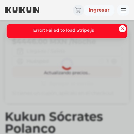
Ingresar
Error: Failed to load Stripe.js
$4446.00
MXN
/Noche
Llegada / Salida
Huésped
1
Reservar
Actualizando precios...
Agregar al carrito
Si tienes un cupón, aplícalo en el checkout
Kukun Sócrates
Polanco