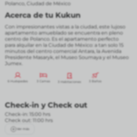
Polanco
,
Ciudad de México
Acerca de tu Kukun
Con impresionantes vistas a la ciudad, este lujoso
apartamento amueblado se encuentra en pleno
centro de Polanco. Es el apartamento perfecto
para alquilar en la Ciudad de México: a tan solo 15
minutos del centro comercial Antara, la Avenida
Presidente Masaryk, el Museo Soumaya y el Museo
Jumex.
6 Huéspedes
3 Camas
3 Baños
3 Habitaciones
Check-in
y
Check out
Check-in: 15:00 hrs
Check out: 11:00 hrs
Ver más