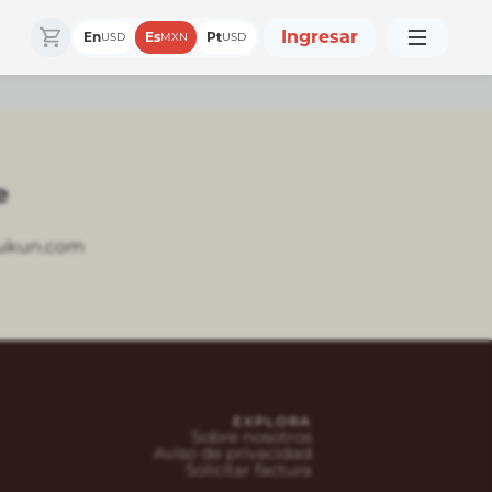
Ingresar
En
Es
Pt
USD
MXN
USD
e
ukun.com
EXPLORA
Sobre nosotros
Aviso de privacidad
Solicitar factura