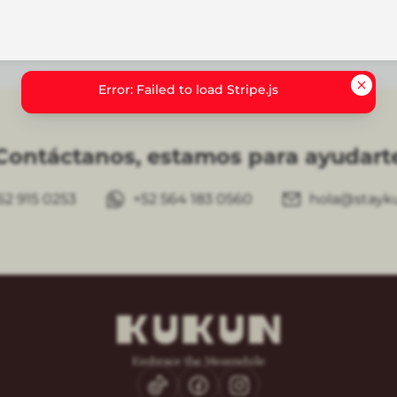
Error: Failed to load Stripe.js
Contáctanos, estamos para ayudart
62 915 0253
+52 564 183 0560
hola@stayk