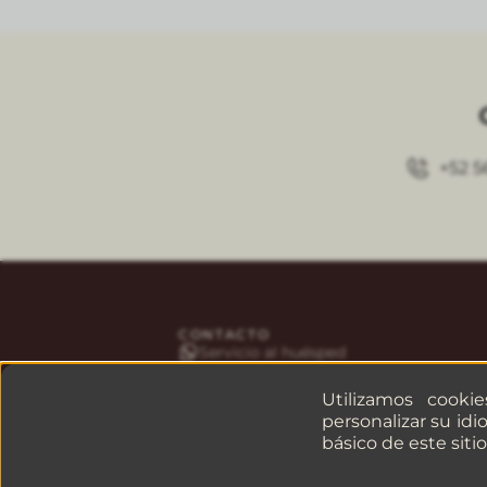
+52 5
CONTACTO
Servicio al huésped
Reservaciones
Empresas o grupos
Utilizamos cooki
personalizar su idi
básico de este siti