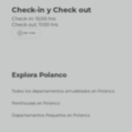
Check-in
y
Check out
Check-in: 15:00 hrs
Check out: 11:00 hrs
Ver más
Explora Polanco
Todos los departamentos amueblados en Polanco
Penthouses en Polanco
Departamentos Pequeños en Polanco