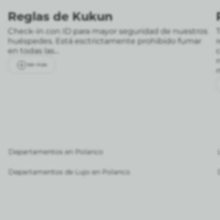
Reglas de Kukun
Check-in con ID para mayor seguridad de nuestros
T
huéspedes. Está esctrictamente prohibido fumar
en todas las...
Ver más
Departamentos en Polanco
Departamentos de Lujo en Polanco