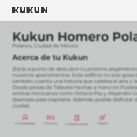
Kukun Homero Pol
Polanco
,
Ciudad de México
Acerca de tu Kukun
¡Estás a punto de descubrir tu próximo alojamient
nuestros apartamentos. Este edificio no solo goza d
también cuenta una historia que celebra el arte y
Desde piezas de Talavera hechas a mano en Puebla 
artistas mexicanos como Octavio Paz y Alejandro Go
diseñado para inspirarte. Además, podrás disfrutar d
ciudad.
4 Huéspedes
3 Camas
1 Baño
2 Habitaciones