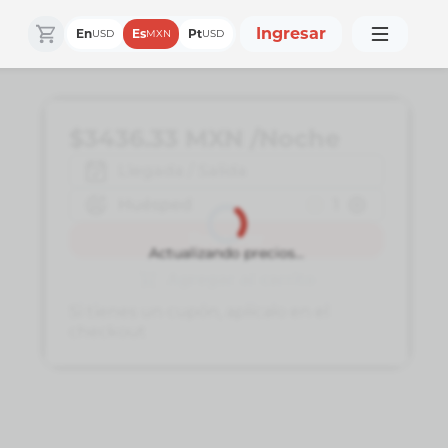
Ingresar
En
Es
Pt
USD
MXN
USD
$3436.33
MXN
/Noche
Llegada / Salida
Huésped
1
Reservar
Actualizando precios...
Agregar al carrito
Si tienes un cupón, aplícalo en el
checkout