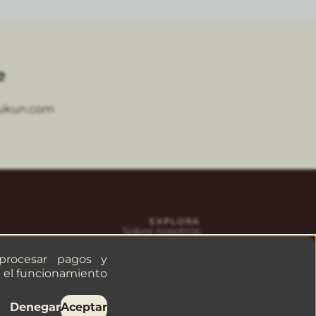
e
ukun.com
EXPLORA
Sobre nosotros
Aviso de privacidad
Solicitar factura
 procesar pagos y
ra el funcionamiento
Denegar
Aceptar