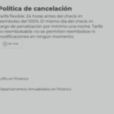
Política de cancelación
arifa flexible: 24 horas antes del check-in:
reembolso del 100%. El mismo día del check-in:
cargo de penalización por mínimo una noche.
Tarifa
no reembolsable: no se permiten reembolsos ni
modificaciones en ningún momento.
Ver más
Lofts en Polanco
Departamentos Amueblados en Polanco