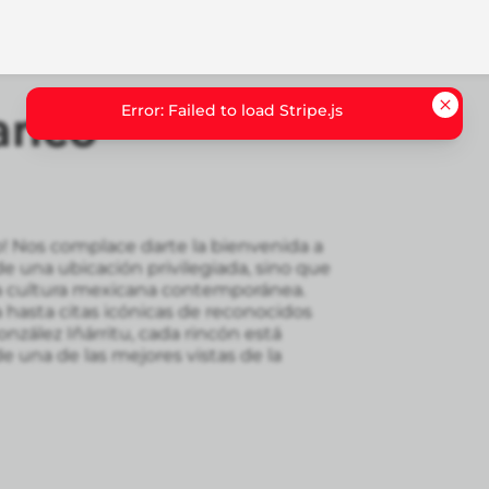
Error: Failed to load Stripe.js
anco
o! Nos complace darte la bienvenida a
e una ubicación privilegiada, sino que
 la cultura mexicana contemporánea.
hasta citas icónicas de reconocidos
nzález Iñárritu, cada rincón está
e una de las mejores vistas de la