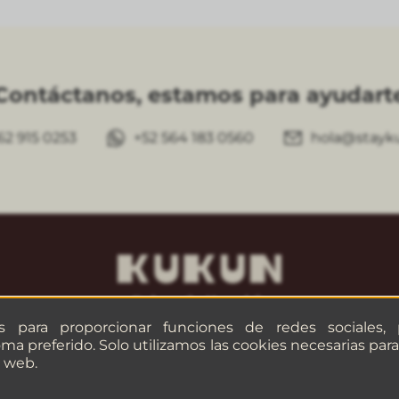
Contáctanos, estamos para ayudart
62 915 0253
+52 564 183 0560
hola@stayk
es para proporcionar funciones de redes sociales,
oma preferido. Solo utilizamos las cookies necesarias pa
o web.
©
2026
— KUKUN