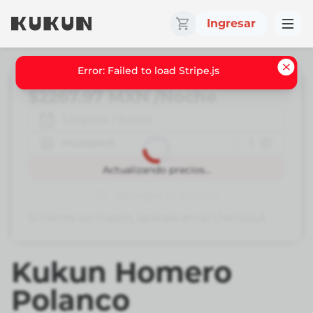
Ingresar
Error: Failed to load Stripe.js
$2267.97
MXN
/Noche
Llegada / Salida
Huésped
1
Reservar
Actualizando precios...
Agregar al carrito
Si tienes un cupón, aplícalo en el checkout
Kukun Homero
Polanco