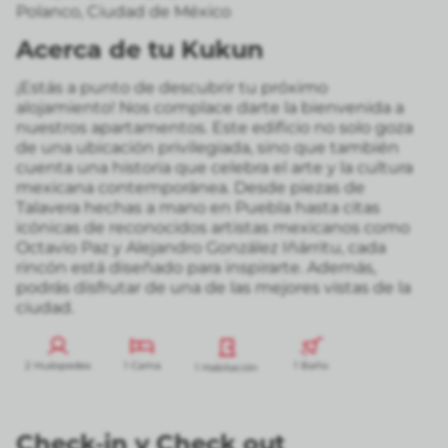
Polanco
,
Ciudad de México
Acerca de tu Kukun
¡Estás a punto de descubrir tu próximo
alojamiento! Nos complace darte la bienvenida a
nuestros apartamentos. Este edificio no solo goza
de una ubicación privilegiada, sino que también
cuenta una historia que celebra el arte y la cultura
mexicana contemporánea. Desde piezas de
Talavera hechas a mano en Puebla hasta citas
icónicas de reconocidos artistas mexicanos como
Octavio Paz y Alejandro González Iñárritu, cada
rincón está diseñado para inspirarte. Además,
podrás disfrutar de una de las mejores vistas de la
ciudad.
2 Huéspedes
1 Cama
1 Baño
1 Habitación
Check-in
y
Check out