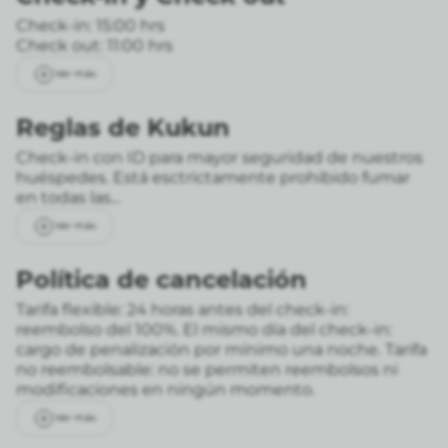
Check-in: 15:00 hrs
Check out: 11:00 hrs
Ver más
Reglas de Kukun
Check-in con ID para mayor seguridad de nuestros
huéspedes. Está esctrictamente prohibido fumar
en todas las...
Ver más
Política de cancelación
Tarifa flexible: 24 horas antes del check-in:
reembolso del 100%. El mismo día del check-in:
cargo de penalización por mínimo una noche.
Tarifa
no reembolsable: no se permiten reembolsos ni
modificaciones en ningún momento.
Ver más