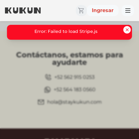
Ingresar
Error: Failed to load Stripe.js
Contáctanos, estamos para
ayudarte
+52 562 915 0253
+52 564 183 0560
hola@staykukun.com