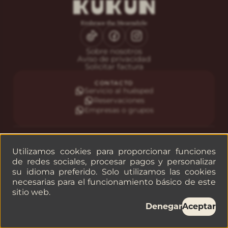
Sobre nosotros
Aviso de privacidad
Solicitar factura
CONTACTO
Servicio al huésped
Reservaciones
Empresas o grupos
©
2026
— KUKUN
Utilizamos cookies para proporcionar funciones
de redes sociales, procesar pagos y personalizar
su idioma preferido. Solo utilizamos las cookies
necesarias para el funcionamiento básico de este
sitio web.
Denegar
Aceptar