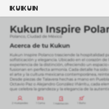
Kukun Inspire Pol
Polanco
,
Ciudad de México
Acerca de tu Kukun
Kukun Inspire Polanco trasciende la hospitalidad p
sofisticación y elegancia. Ubicado en el corazón de P
experiencia de la distinción, ofreciendo un espacio 
fusionan en perfecta armonía. Cada detalle ha sid
el arte y la cultura mexicana contemporánea, reint
Desde piezas de Talavera hechas a mano en Puebla 
Octavio Paz o Alejandro González Iñárritu, cada ele
que celebra la grandeza y la elegancia de la autenti
2 Huéspedes
1 Cama
1 Baño
1 Habitación