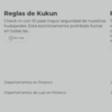
Reglas de Kukun
Check-in con ID para mayor seguridad de nuestros
T
huéspedes. Está esctrictamente prohibido fumar
en todas las...
Ver más
Departamentos en Polanco
Departamentos de Lujo en Polanco