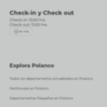
Check-in
y
Check out
Check-in: 15:00 hrs
Check out: 11:00 hrs
Ver más
Explora Polanco
Todos los departamentos amueblados en Polanco
Penthouses en Polanco
Departamentos Pequeños en Polanco