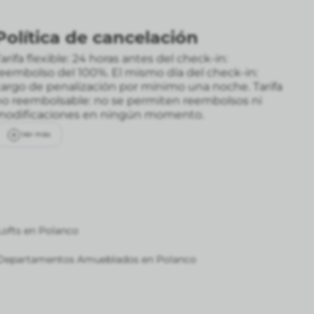
Política de cancelación
arifa flexible: 24 horas antes del check-in:
reembolso del 100%. El mismo día del check-in:
cargo de penalización por mínimo una noche.
Tarifa
no reembolsable: no se permiten reembolsos ni
modificaciones en ningún momento.
Ver más
Lofts en Polanco
Departamentos Amueblados en Polanco