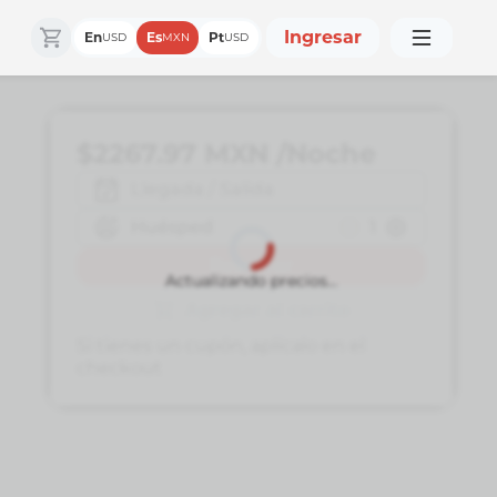
Ingresar
En
Es
Pt
USD
MXN
USD
$2267.97
MXN
/Noche
Llegada / Salida
Huésped
1
Reservar
Actualizando precios...
Agregar al carrito
Si tienes un cupón, aplícalo en el
checkout