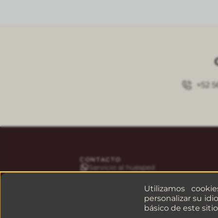
+52 5
CONTACTO
Servicio al huésped
Reservaciones
Empresas o grupos
Utilizamos cooki
personalizar su idi
básico de este siti