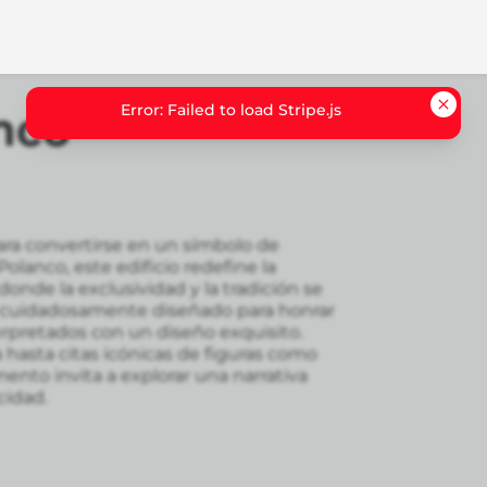
Error: Failed to load Stripe.js
anco
ara convertirse en un símbolo de
olanco, este edificio redefine la
donde la exclusividad y la tradición se
o cuidadosamente diseñado para honrar
erpretados con un diseño exquisito.
hasta citas icónicas de figuras como
mento invita a explorar una narrativa
cidad.