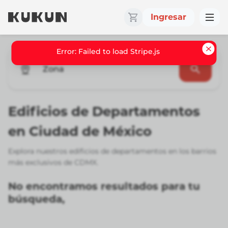
Ingresar
Error: Failed to load Stripe.js
Zona
Edificios de Departamentos
en Ciudad de México
Explora nuestros edificios de departamentos en los barrios
más exclusivos de CDMX.
No encontramos resultados para tu
búsqueda,