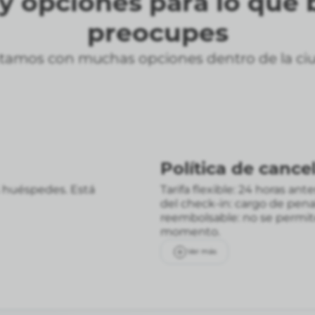
 opciones para lo que 
preocupes
tamos con muchas opciones dentro de la ci
Política de cance
 huéspedes. Está
Tarifa flexible: 24 horas an
del check-in: cargo de pen
reembolsable: no se permi
momento.
Ver más