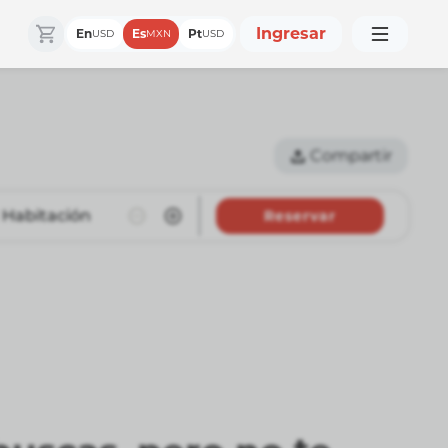
Ingresar
En
Es
Pt
USD
MXN
USD
Compartir
Habitación
Reservar