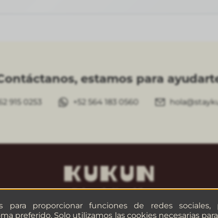
Contáctanos, estamos para ayudart
62 915 0253
+52 564 183 0560
hola@stayk
es para proporcionar funciones de redes sociales,
oma preferido. Solo utilizamos las cookies necesarias pa