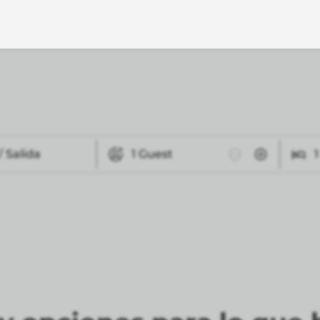
/ Salida
1
Guest
1