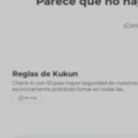
Parece que no hay
¡Con
Reglas de Kukun
Check-in con ID para mayor seguridad de nuestros
esctrictamente prohibido fumar en todas las...
Ver más