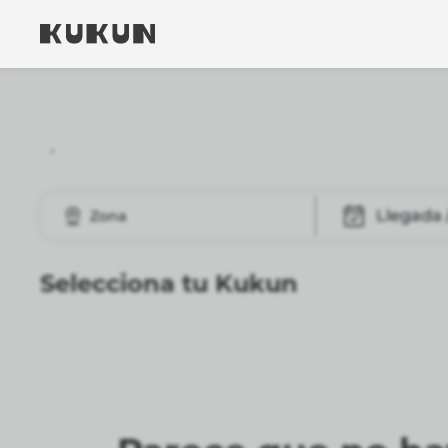
,
Llegada 
Selecciona tu Kukun