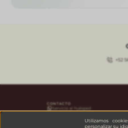
+52 5
CONTACTO
Servicio al huésped
Reservaciones
Empresas o grupos
Utilizamos cooki
personalizar su idi