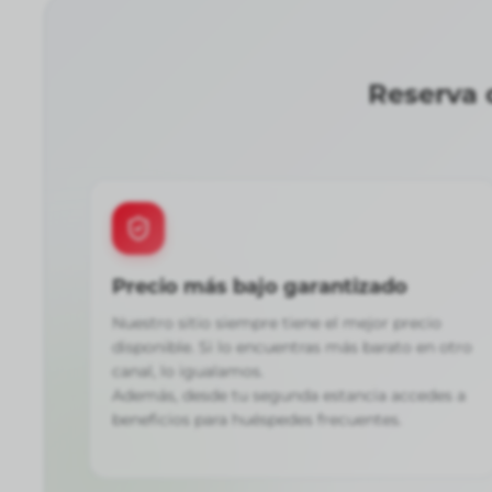
Reserva 
Precio más bajo garantizado
Nuestro sitio siempre tiene el mejor precio
disponible. Si lo encuentras más barato en otro
canal, lo igualamos.
Además, desde tu segunda estancia accedes a
beneficios para huéspedes frecuentes.