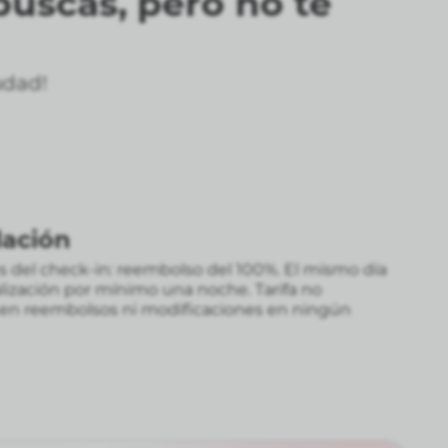
buscas, pero no te
udad!
lación
tes del check-in: reembolso del 100%. El mismo día
alización por mínimo una noche.
Tarifa no
ten reembolsos ni modificaciones en ningún