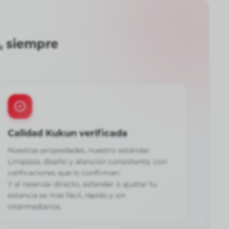
, siempre
Calidad Kukun verificada
Nuestras propiedades, nuestro estándar.
Limpieza, diseño y atención consistente, con
calificaciones que lo confirman.
Y al reservar directo, extender o ajustar tu
estancia es más fácil, rápido y sin
intermediarios.