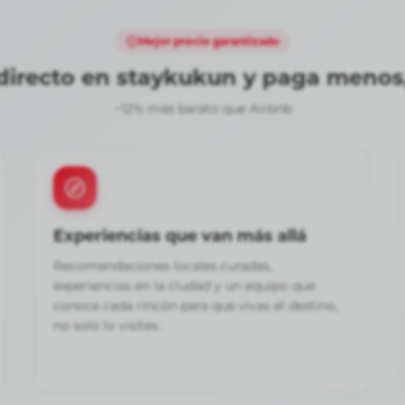
Mejor precio garantizado
directo en staykukun y paga menos
~12% más barato que Airbnb
Experiencias que van más allá
Recomendaciones locales curadas,
experiencias en la ciudad y un equipo que
conoce cada rincón para que vivas el destino,
no solo lo visites.