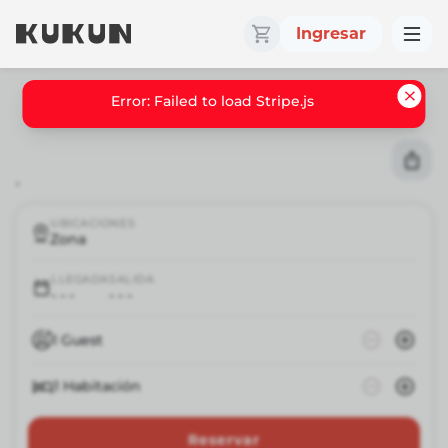
Ingresar
Error: Failed to load Stripe.js
,
UBICACIONES
Zona
LLEGADA
SALIDA
- - -
- - -
1
Guest
1
Habitación
Reservar