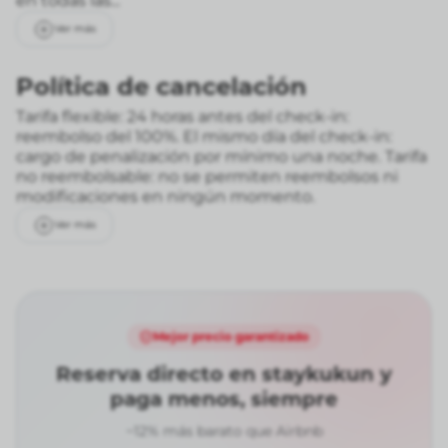
en todas las...
Ver más
Política de cancelación
Tarifa flexible: 24 horas antes del check-in:
reembolso del 100%. El mismo día del check-in:
cargo de penalización por mínimo una noche.
Tarifa
no reembolsable: no se permiten reembolsos ni
modificaciones en ningún momento.
Ver más
Mejor precio garantizado
Reserva directo en staykukun y
paga menos, siempre
~12% más barato que Airbnb