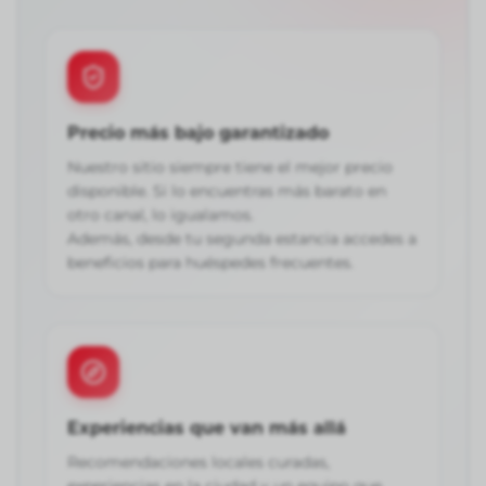
Precio más bajo garantizado
Nuestro sitio siempre tiene el mejor precio
disponible. Si lo encuentras más barato en
otro canal, lo igualamos.
Además, desde tu segunda estancia accedes a
beneficios para huéspedes frecuentes.
Experiencias que van más allá
Recomendaciones locales curadas,