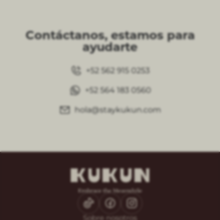
Contáctanos, estamos para
ayudarte
+52 562 915 0253
+52 564 183 0560
hola@staykukun.com
Sobre nosotros