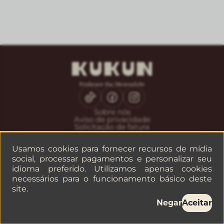
Sobre nós
Aviso de privacidade
Solicitação de fatura
CONTATO
Usamos cookies para fornecer recursos de mídia
Serviço ao cliente
social, processar pagamentos e personalizar seu
Reservas
idioma preferido. Utilizamos apenas cookies
Empresas ou grupos
necessários para o funcionamento básico deste
site.
©
2026
— KUKUN
Negar
Aceitar