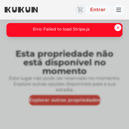
Entrar
Erro: Failed to load Stripe.js
Esta propriedade não
está disponível no
momento
Este lugar não pode ser reservado no momento.
Explore outras opções disponíveis para a sua
estadia.
Explorar outras propriedades