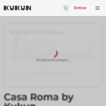
Entrar
$130.66
USD
/Noite
Chegada / Saída
Hóspede
1
Reserva
Atualizando preços...
Adicionar ao carrinho
Se você tiver um cupom, aplique no
checkout
Casa Roma by