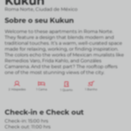
Kukun
Roma Norte
,
Ciudad de México
Sobre o seu Kukun
Welcome to these apartments in Roma Norte.
They feature a design that blends modern and
traditional touches. It’s a warm, well-curated space
made for relaxing, working, or finding inspiration.
The colors echo the works of Mexican muralists like
Remedios Varo, Frida Kahlo, and Gonzáles
Camarena. And the best part? The rooftop offers
one of the most stunning views of the city.
2 Hóspedes
1 Cama
1 Banho
1 Quarto
Check-in
e
Check out
Check-in: 15:00 hrs
Check out: 11:00 hrs