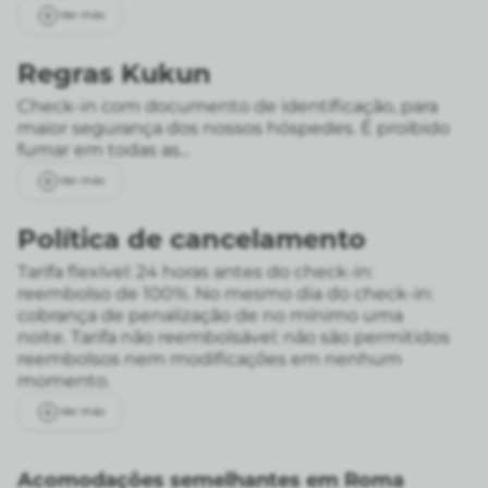
Ver más
Regras Kukun
Check-in com documento de identificação, para
maior segurança dos nossos hóspedes. É proibido
fumar em todas as...
Ver más
Política de cancelamento
Tarifa flexível: 24 horas antes do check-in:
reembolso de 100%. No mesmo dia do check-in:
cobrança de penalização de no mínimo uma
noite.
Tarifa não reembolsável: não são permitidos
reembolsos nem modificações em nenhum
momento.
Ver más
Acomodações semelhantes em Roma