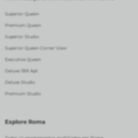
Superior Queen
Premium Queen
Superior Studio
Superior Queen Corner View
Executive Queen
Deluxe 1BR Apt
Deluxe Studio
Premium Studio
Explore Roma