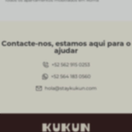
Todos os apartamentos mobiliados em Roma
Contacte-nos, estamos aqui para o
ajudar
+52 562 915 0253
+52 564 183 0560
hola@staykukun.com