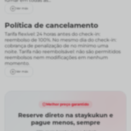
fumar em todas as...
Ver más
Política de cancelamento
Tarifa flexível: 24 horas antes do check-in:
reembolso de 100%. No mesmo dia do check-in:
cobrança de penalização de no mínimo uma
noite.
Tarifa não reembolsável: não são permitidos
reembolsos nem modificações em nenhum
momento.
Ver más
Melhor preço garantido
Reserve direto na staykukun e
pague menos, sempre