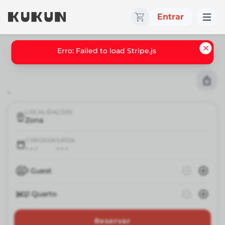
Entrar
Erro: Failed to load Stripe.js
,
LOCALIZAÇÕES
Zona
CHEGADA
SAÍDA
- - -
- - -
1
Guest
1
Quarto
Reservar