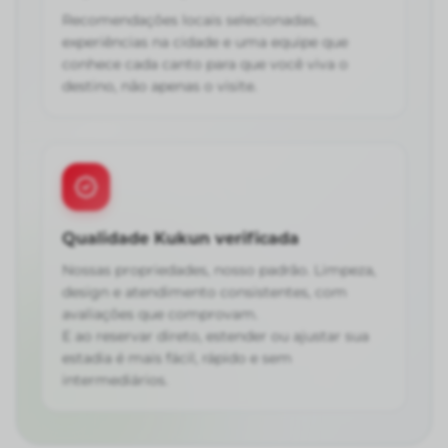
Recomendações locais selecionadas,
experiências na cidade e uma equipe que
conhece cada canto para que você viva o
destino, não apenas o visite.
Qualidade Kukun verificada
Nossas propriedades, nosso padrão. Limpeza,
design e atendimento consistentes, com
avaliações que comprovam.
E ao reservar direto, estender ou ajustar sua
estadia é mais fácil, rápido e sem
intermediários.