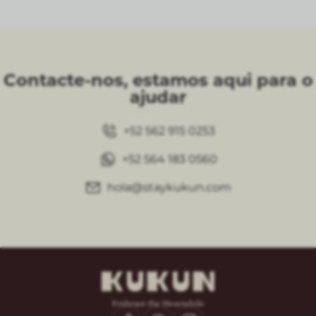
Contacte-nos, estamos aqui para o
ajudar
+52 562 915 0253
+52 564 183 0560
hola@staykukun.com