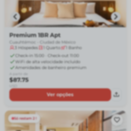
Premium 1BR Apt
Cuauhtémoc - Ciudad de México
3
Hóspedes
1
Quarto
1
Banho
Check-in 15:00 · Check-out 11:00
WiFi de alta velocidade incluído
Amenidades de banheiro premium
A partir de
$87.75
USD
Ver opções
Só restam 2 !