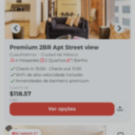
Premium 2BR Apt Street view
Cuauhtémoc - Ciudad de México
4
Hóspedes
2
Quartos
1
Banho
Check-in 15:00 · Check-out 11:00
WiFi de alta velocidade incluído
Amenidades de banheiro premium
A partir de
$118.57
USD
Ver opções
Só restam 2 !