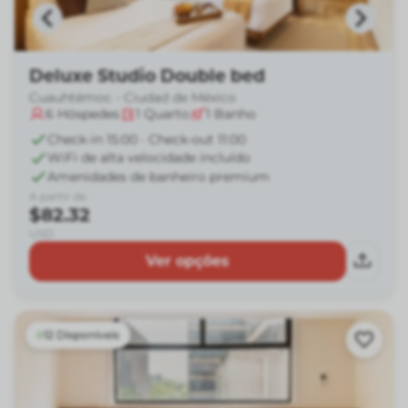
Deluxe Studio Double bed
Cuauhtémoc - Ciudad de México
6
Hóspedes
1
Quarto
1
Banho
Check-in 15:00 · Check-out 11:00
WiFi de alta velocidade incluído
Amenidades de banheiro premium
A partir de
$82.32
USD
Ver opções
12 Disponíveis