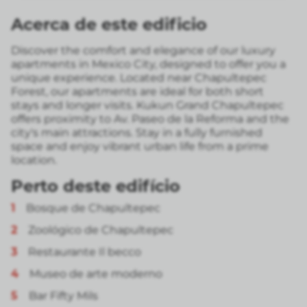
Acerca de este edificio
Discover the comfort and elegance of our luxury
apartments in Mexico City, designed to offer you a
unique experience. Located near Chapultepec
Forest, our apartments are ideal for both short
stays and longer visits. Kukun Grand Chapultepec
offers proximity to Av. Paseo de la Reforma and the
city's main attractions. Stay in a fully furnished
space and enjoy vibrant urban life from a prime
location.
Perto deste edifício
1
Bosque de Chapultepec
2
Zoológico de Chapultepec
3
Restaurante Il becco
4
Museo de arte moderno
5
Bar Fifty Mils