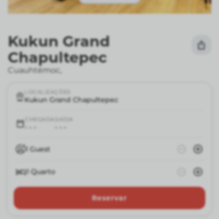
Kukun Grand
Chapultepec
Cuauhtémoc
,
LOCALIZAÇÕES
Kukun Grand Chapultepec
CHEGADA
SAÍDA
- - -
- - -
1
Guest
1
Quarto
Reservar