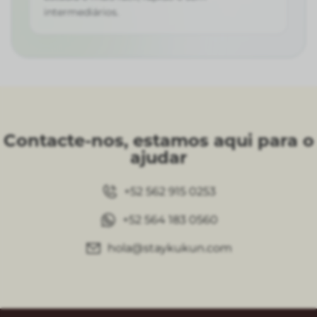
intermediários.
Contacte-nos, estamos aqui para o
ajudar
+52 562 915 0253
+52 564 183 0560
hola@staykukun.com