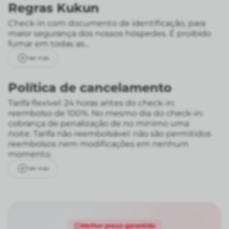
Regras Kukun
Check-in com documento de identificação, para
maior segurança dos nossos hóspedes. É proibido
fumar em todas as...
Ver más
Política de cancelamento
Tarifa flexível: 24 horas antes do check-in:
reembolso de 100%. No mesmo dia do check-in:
cobrança de penalização de no mínimo uma
noite.
Tarifa não reembolsável: não são permitidos
reembolsos nem modificações em nenhum
momento.
Ver más
Melhor preço garantido