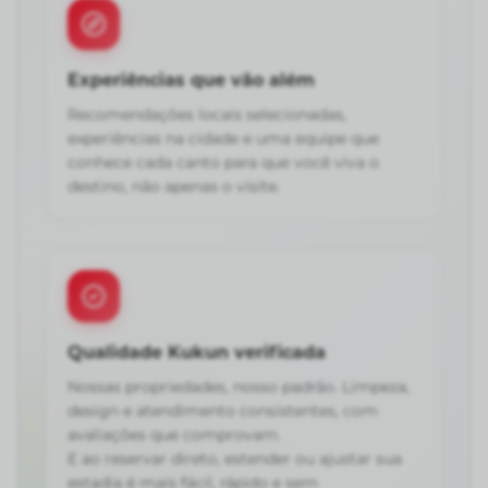
Experiências que vão além
Recomendações locais selecionadas,
experiências na cidade e uma equipe que
conhece cada canto para que você viva o
destino, não apenas o visite.
Qualidade Kukun verificada
Nossas propriedades, nosso padrão. Limpeza,
design e atendimento consistentes, com
avaliações que comprovam.
E ao reservar direto, estender ou ajustar sua
estadia é mais fácil, rápido e sem