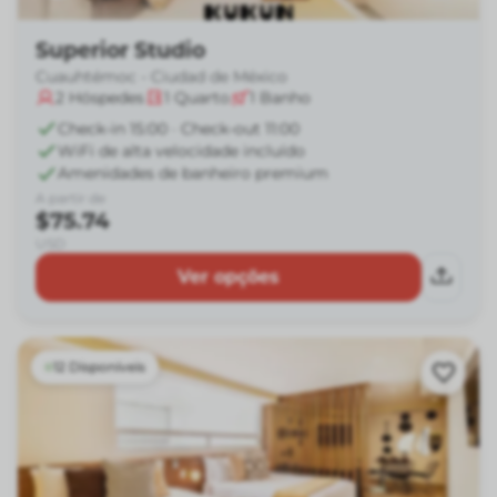
Superior Studio
Cuauhtémoc - Ciudad de México
2
Hóspedes
1
Quarto
1
Banho
Check-in 15:00 · Check-out 11:00
WiFi de alta velocidade incluído
Amenidades de banheiro premium
A partir de
$75.74
USD
Ver opções
12 Disponíveis