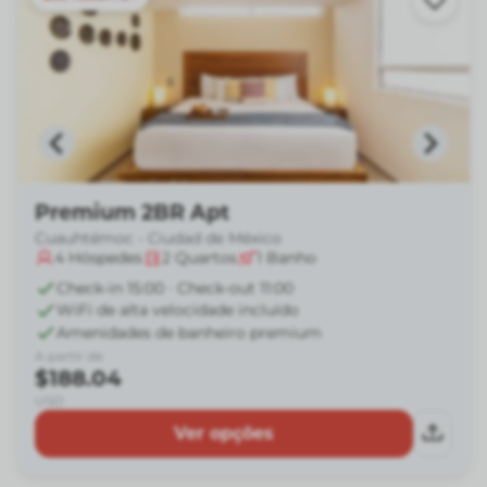
Premium 2BR Apt
Cuauhtémoc - Ciudad de México
4
Hóspedes
2
Quartos
1
Banho
Check-in 15:00 · Check-out 11:00
WiFi de alta velocidade incluído
Amenidades de banheiro premium
A partir de
$188.04
USD
Ver opções