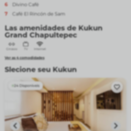
6
Divino Café
7
Café El Rincón de Sam
Las amenidades de Kukun
Grand Chapultepec
Ginásio
TV
Internet
Ver as 4 comodidades
Slecione seu Kukun
24 Disponíveis