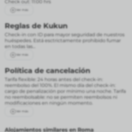
Check out: 11:00 hrs
Ver más
Reglas de Kukun
Check-in con ID para mayor seguridad de nuestros
huéspedes. Está esctrictamente prohibido fumar
en todas las...
Ver más
Política de cancelación
Tarifa flexible: 24 horas antes del check-in:
reembolso del 100%. El mismo día del check-in:
cargo de penalización por mínimo una noche.
Tarifa
no reembolsable: no se permiten reembolsos ni
modificaciones en ningún momento.
Ver más
Alojamientos similares en Roma