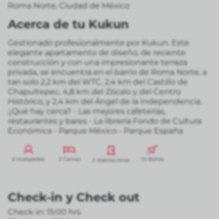
Roma Norte
,
Ciudad de México
Acerca de tu Kukun
Gestionado profesionalmente por Kukun. Este
elegante apartamento de diseño, de reciente
construcción y con una impresionante terraza
privada, se encuentra en el barrio de Roma Norte, a
tan solo 2,2 km del WTC, 2,4 km del Castillo de
Chapultepec, 4,8 km del Zócalo y del Centro
Histórico, y 2,4 km del Ángel de la Independencia.
¿Qué hay cerca? - Las mejores cafeterías,
restaurantes y bares - La librería Fondo de Cultura
Económica - Parque México - Parque España
6 Huéspedes
3 Camas
1.5 Baños
2 Habitaciones
Check-in
y
Check out
Check-in: 15:00 hrs