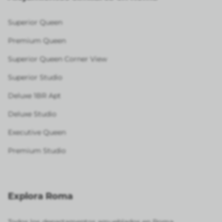
Superior Queen
Premium Queen
Superior Queen Corner View
Superior Studio
Deluxe 1BR Apt
Deluxe Studio
Executive Queen
Premium Studio
Explora Roma