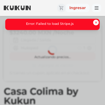
Ingresar
Error: Failed to load Stripe.js
$3240.00
MXN
/Noche
Llegada / Salida
Huésped
1
Reservar
Actualizando precios...
Agregar al carrito
Si tienes un cupón, aplícalo en el checkout
Casa Colima by
Kukun