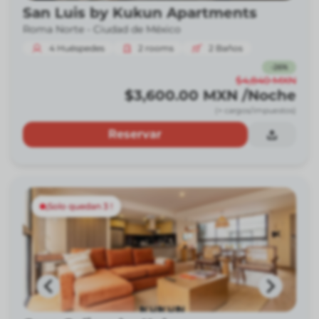
San Luis by Kukun Apartments
Roma Norte -
Ciudad de México
4
Huéspedes
2
rooms
2
Baños
-
26
%
$4,840
MXN
$3,600.00
MXN
/Noche
(+ cargos/impuestos)
Reservar
¡Solo quedan 3 !