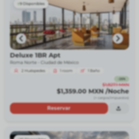
9 Disponibles
Deluxe 1BR Apt
Roma Norte -
Ciudad de México
2
Huéspedes
1
room
1
Baño
-
26
%
$1,827.1
MXN
$1,359.00
MXN
/Noche
(+ cargos/impuestos)
Reservar