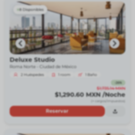
8 Disponibles
Deluxe Studio
Roma Norte -
Ciudad de México
2
Huéspedes
1
room
1
Baño
-
26
%
$1,735.14
MXN
$1,290.60
MXN
/Noche
(+ cargos/impuestos)
Reservar