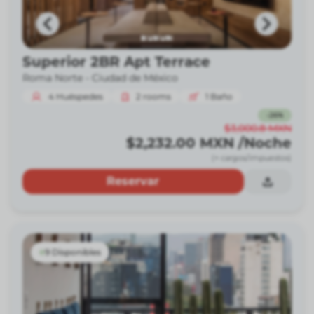
Superior 2BR Apt Terrace
Roma Norte -
Ciudad de México
4
Huéspedes
2
rooms
1
Baño
-
26
%
$3,000.8
MXN
$2,232.00
MXN
/Noche
(+ cargos/impuestos)
Reservar
9 Disponibles