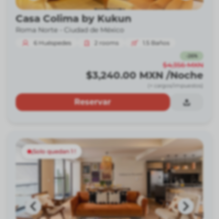
Casa Colima by Kukun
Roma Norte -
Ciudad de México
6
Huéspedes
2
rooms
1.5
Baños
-
26
%
$4,356
MXN
$3,240.00
MXN
/Noche
(+ cargos/impuestos)
Reservar
¡Solo quedan 1 !