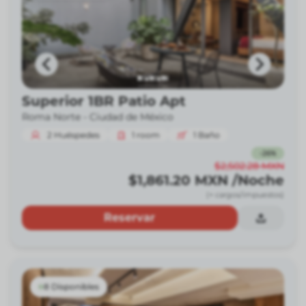
Superior 1BR Patio Apt
Roma Norte -
Ciudad de México
2
Huéspedes
1
room
1
Baño
-
26
%
$2,502.28
MXN
$1,861.20
MXN
/Noche
(+ cargos/impuestos)
Reservar
8 Disponibles