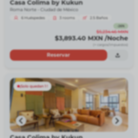
Casa Colima by Kukun
Roma Norte -
Ciudad de México
6
Huéspedes
3
rooms
2.5
Baños
-
26
%
$5,234.46
MXN
$3,893.40
MXN
/Noche
(+ cargos/impuestos)
Reservar
¡Solo quedan 1 !
Casa Colima by Kukun