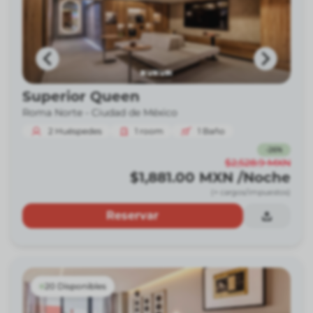
Superior Queen
Roma Norte -
Ciudad de México
2
Huéspedes
1
room
1
Baño
-
26
%
$2,528.9
MXN
$1,881.00
MXN
/Noche
(+ cargos/impuestos)
Reservar
20 Disponibles