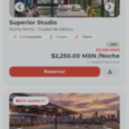
Superior Studio
Roma Norte -
Ciudad de México
2
Huéspedes
1
room
1
Baño
-
26
%
$3,025
MXN
$2,250.00
MXN
/Noche
(+ cargos/impuestos)
Reservar
¡Solo quedan 5 !