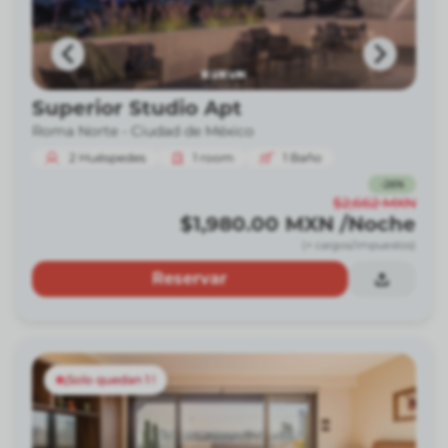
Superior Studio Apt
Roma Norte -
Ciudad de México
2
Huéspedes
1
room
1
Baño
-
26
%
$2,662
MXN
$1,980.00
MXN
/Noche
(+ cargos/impuestos)
Reservar
¡Solo quedan 1 !