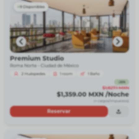
9 Disponibles
Premium Studio
Roma Norte -
Ciudad de México
2
Huéspedes
1
room
1
Baño
-
26
%
$1,827.1
MXN
$1,359.00
MXN
/Noche
(+ cargos/impuestos)
Reservar