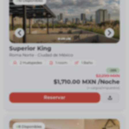
10 Disponibles
Superior King
Roma Norte -
Ciudad de México
2
Huéspedes
1
room
1
Baño
-
26
%
$2,299
MXN
$1,710.00
MXN
/Noche
(+ cargos/impuestos)
Reservar
8 Disponibles