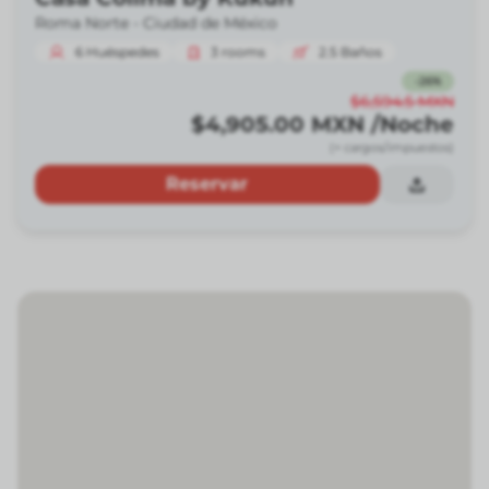
Roma Norte -
Ciudad de México
6
Huéspedes
3
rooms
2.5
Baños
-
26
%
$6,594.5
MXN
$4,905.00
MXN
/Noche
(+ cargos/impuestos)
Reservar