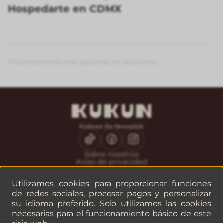
Hospedarte en CDMX
Próximamente más opciones en esta zona.
Sobre nosotros
Aviso de privacidad
Solicitar factura
Utilizamos cookies para proporcionar funciones
CONTACTO
Servicio al huésped
de redes sociales, procesar pagos y personalizar
Reservaciones
su idioma preferido. Solo utilizamos las cookies
Empresas o grupos
necesarias para el funcionamiento básico de este