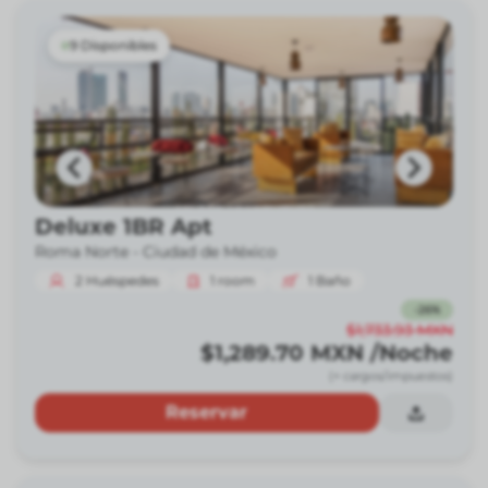
9 Disponibles
Deluxe 1BR Apt
Roma Norte -
Ciudad de México
2
Huéspedes
1
room
1
Baño
-
26
%
$1,733.93
MXN
$1,289.70
MXN
/Noche
(+ cargos/impuestos)
Reservar