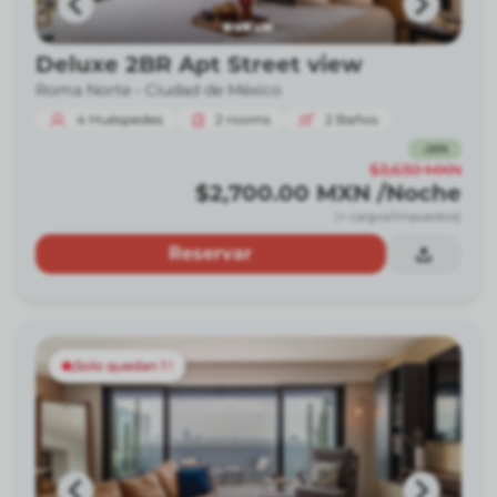
Deluxe 2BR Apt Street view
Roma Norte -
Ciudad de México
4
Huéspedes
2
rooms
2
Baños
-
26
%
$3,630
MXN
$2,700.00
MXN
/Noche
(+ cargos/impuestos)
Reservar
¡Solo quedan 1 !