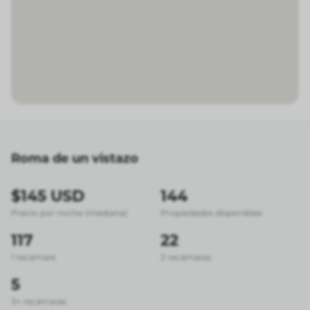
Roma de un vistazo
$145 USD
144
Precio por noche (mediana)
Propiedades disponibles
117
22
1 recámara
2 recámaras
5
3+ recámaras