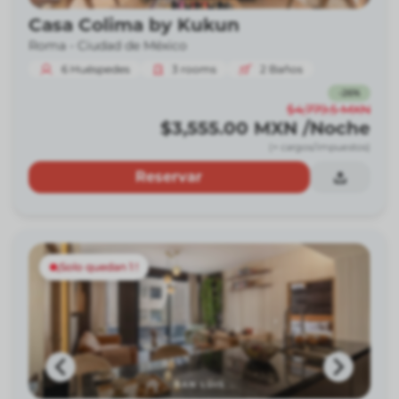
Casa Colima by Kukun
Roma -
Ciudad de México
6
Huéspedes
3
rooms
2
Baños
-
26
%
$4,779.5
MXN
$3,555.00
MXN
/Noche
(+ cargos/impuestos)
Reservar
¡Solo quedan 1 !