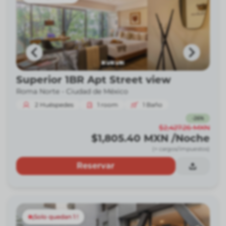
Superior 1BR Apt Street view
Roma Norte -
Ciudad de México
2
Huéspedes
1
room
1
Baño
-
26
%
$2,427.26
MXN
$1,805.40
MXN
/Noche
(+ cargos/impuestos)
Reservar
¡Solo quedan 1 !