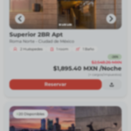
Superior 2BR Apt
Roma Norte -
Ciudad de México
2
Huéspedes
1
room
1
Baño
-
26
%
$2,548.26
MXN
$1,895.40
MXN
/Noche
(+ cargos/impuestos)
Reservar
20 Disponibles