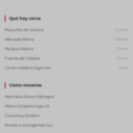
Qué hay cerca
Plaza Río de Janeiro
0.3
km
Mercado Roma
0.8
km
Parque México
1.2
km
Fuente de Cibeles
1.5
km
Centro Médico Siglo XXI
2
km
Cómo moverse
Metrobús Álvaro Obregón
Metro Chilpancingo L9
Ciclovías y Ecobici
Acceso a Insurgentes Sur