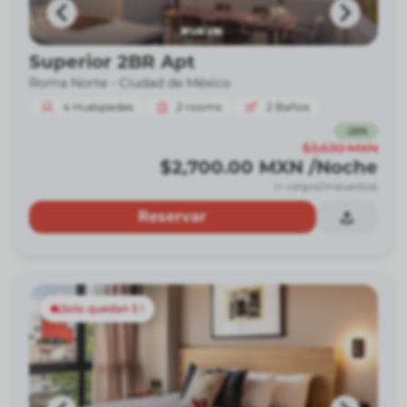
Superior 2BR Apt
Roma Norte -
Ciudad de México
4
Huéspedes
2
rooms
2
Baños
-
26
%
$3,630
MXN
$2,700.00
MXN
/Noche
(+ cargos/impuestos)
Reservar
¡Solo quedan 5 !