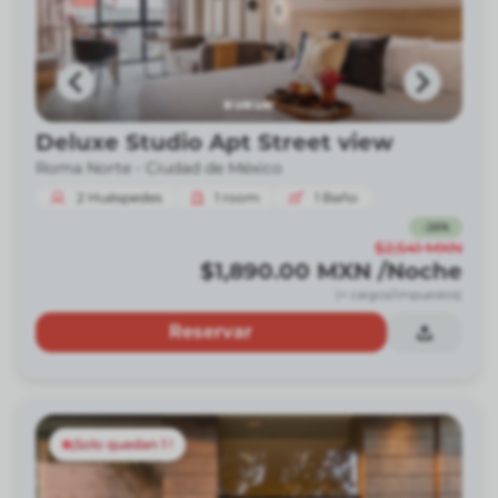
Deluxe Studio Apt Street view
Roma Norte -
Ciudad de México
2
Huéspedes
1
room
1
Baño
-
26
%
$2,541
MXN
$1,890.00
MXN
/Noche
(+ cargos/impuestos)
Reservar
¡Solo quedan 1 !