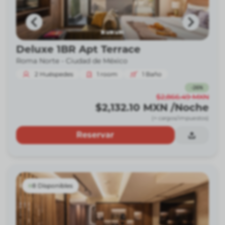
Deluxe 1BR Apt Terrace
Roma Norte -
Ciudad de México
2
Huéspedes
1
room
1
Baño
-
26
%
$2,866.49
MXN
$2,132.10
MXN
/Noche
(+ cargos/impuestos)
Reservar
8 Disponibles