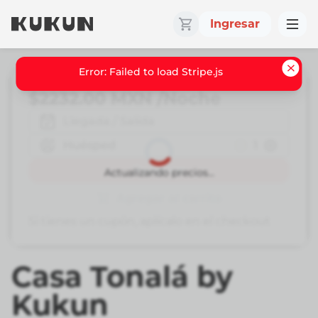
Ingresar
Error: Failed to load Stripe.js
$2232.00
MXN
/Noche
Llegada / Salida
Huésped
1
Reservar
Actualizando precios...
Agregar al carrito
Si tienes un cupón, aplícalo en el checkout
Casa Tonalá by
Kukun