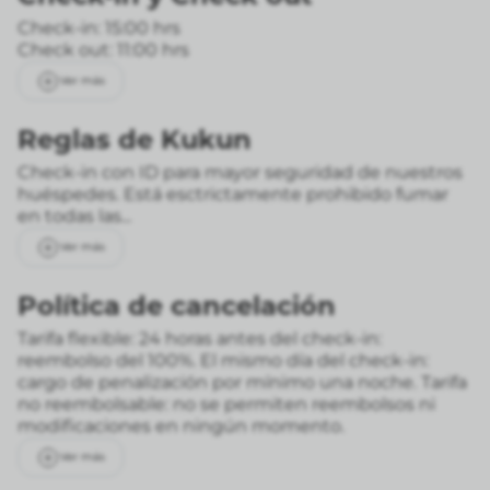
Check-in: 15:00 hrs
Check out: 11:00 hrs
Ver más
Reglas de Kukun
Check-in con ID para mayor seguridad de nuestros
huéspedes. Está esctrictamente prohibido fumar
en todas las...
Ver más
Política de cancelación
Tarifa flexible: 24 horas antes del check-in:
reembolso del 100%. El mismo día del check-in:
cargo de penalización por mínimo una noche.
Tarifa
no reembolsable: no se permiten reembolsos ni
modificaciones en ningún momento.
Ver más