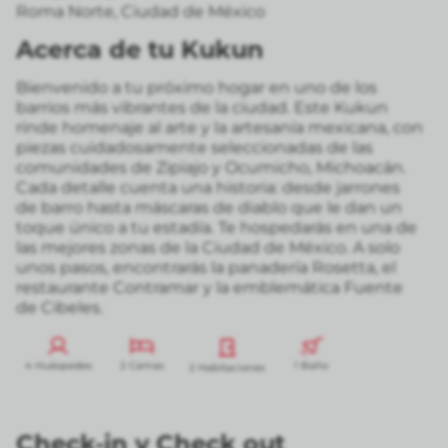
Roma Norte
,
Ciudad de México
Acerca de tu Kukun
Bienvenido a tu próximo hogar en uno de los
barrios más vibrantes de la ciudad. Este Kukun
rinde homenaje al arte y la artesanía mexicana, con
piezas cuidadosamente seleccionadas de las
comunidades de Zipiajo y Ocumicho, Michoacán.
Cada detalle cuenta una historia: desde jarrones
de barro hasta máscaras de diablo que le dan un
toque único a tu estadía. Te hospedarás en una de
las mejores zonas de la Ciudad de México. A solo
unos pasos, encontrarás la panadería Rosetta, el
restaurante Contramar y la emblemática Fuente
de Cibeles.
4 Huéspedes
2 Camas
1 Baño
2 Habitaciones
Check-in
y
Check out