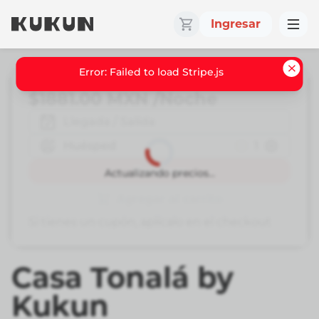
Ingresar
Error: Failed to load Stripe.js
$1881.00
MXN
/Noche
Llegada / Salida
Huésped
1
Reservar
Actualizando precios...
Agregar al carrito
Si tienes un cupón, aplícalo en el checkout
Casa Tonalá by
Kukun