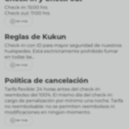
Check-in: 15:00 hrs
Check out: 11:00 hrs
Ver más
Reglas de Kukun
Check-in con ID para mayor seguridad de nuestros
huéspedes. Está esctrictamente prohibido fumar
en todas las...
Ver más
Política de cancelación
Tarifa flexible: 24 horas antes del check-in:
reembolso del 100%. El mismo día del check-in:
cargo de penalización por mínimo una noche.
Tarifa
no reembolsable: no se permiten reembolsos ni
modificaciones en ningún momento.
Ver más