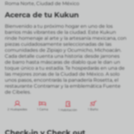
Roma Norte
,
Ciudad de México
Acerca de tu Kukun
Bienvenido a tu próximo hogar en uno de los
barrios más vibrantes de la ciudad. Este Kukun
rinde homenaje al arte y la artesanía mexicana, con
piezas cuidadosamente seleccionadas de las
comunidades de Zipiajo y Ocumicho, Michoacán.
Cada detalle cuenta una historia: desde jarrones
de barro hasta máscaras de diablo que le dan un
toque único a tu estadía. Te hospedarás en una de
las mejores zonas de la Ciudad de México. A solo
unos pasos, encontrarás la panadería Rosetta, el
restaurante Contramar y la emblemática Fuente
de Cibeles.
2 Huéspedes
1 Cama
1 Baño
1 Habitación
Check-in
y
Check out