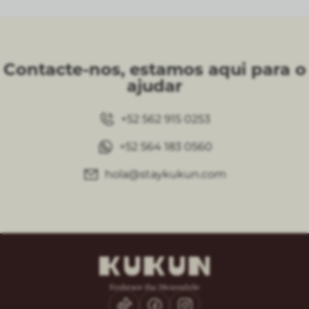
Contacte-nos, estamos aqui para o
ajudar
+52 562 915 0253
+52 564 183 0560
hola@staykukun.com