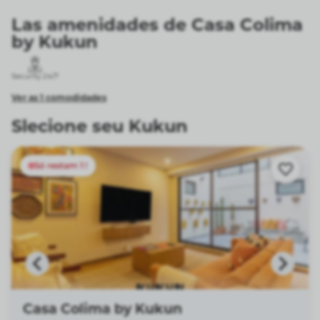
Las amenidades de Casa Colima
by Kukun
Security 24/7
Ver as 1 comodidades
Slecione seu Kukun
Só restam 1 !
Casa Colima by Kukun