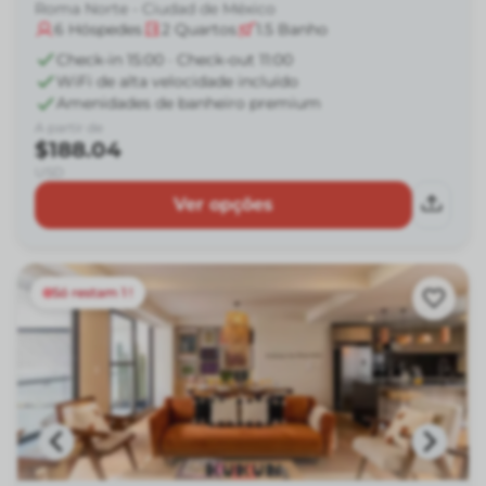
Roma Norte - Ciudad de México
6
Hóspedes
2
Quartos
1.5
Banho
Check-in 15:00 · Check-out 11:00
WiFi de alta velocidade incluído
Amenidades de banheiro premium
A partir de
$188.04
USD
Ver opções
Só restam 1 !