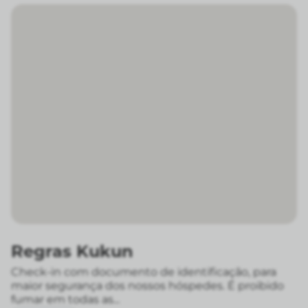
Regras Kukun
Check-in com documento de identificação, para
maior segurança dos nossos hóspedes. É proibido
fumar em todas as...