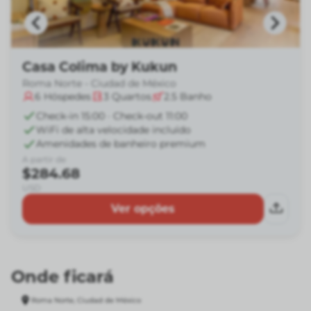
Casa Colima by Kukun
Roma Norte - Ciudad de México
6
Hóspedes
3
Quartos
2.5
Banho
Check-in 15:00 · Check-out 11:00
WiFi de alta velocidade incluído
Amenidades de banheiro premium
A partir de
$284.68
USD
Ver opções
Onde ficará
Roma Norte, Ciudad de México