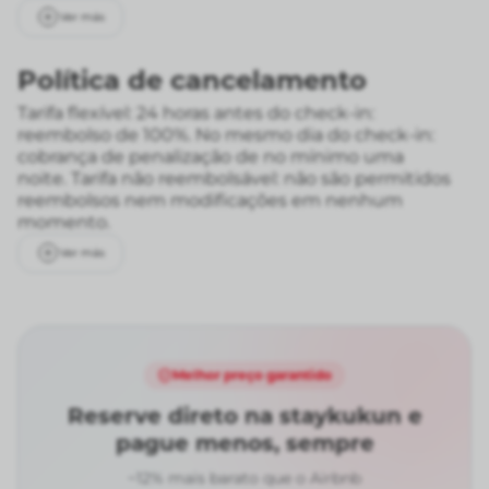
Ver más
Política de cancelamento
Tarifa flexível: 24 horas antes do check-in:
reembolso de 100%. No mesmo dia do check-in:
cobrança de penalização de no mínimo uma
noite.
Tarifa não reembolsável: não são permitidos
reembolsos nem modificações em nenhum
momento.
Ver más
Melhor preço garantido
Reserve direto na staykukun e
pague menos, sempre
~12% mais barato que o Airbnb