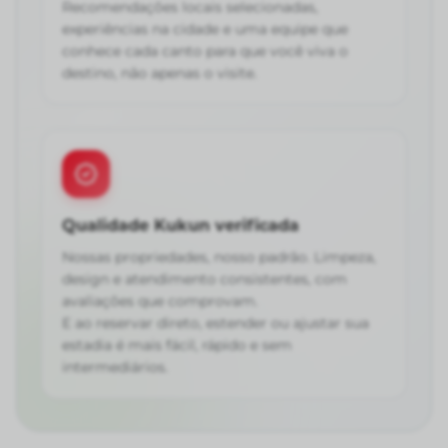
Recomendações locais selecionadas,
experiências na cidade e uma equipe que
conhece cada canto para que você viva o
destino, não apenas o visite.
Qualidade Kukun verificada
Nossas propriedades, nosso padrão. Limpeza,
design e atendimento consistentes, com
avaliações que comprovam.
E ao reservar direto, estender ou ajustar sua
estadia é mais fácil, rápido e sem
intermediários.