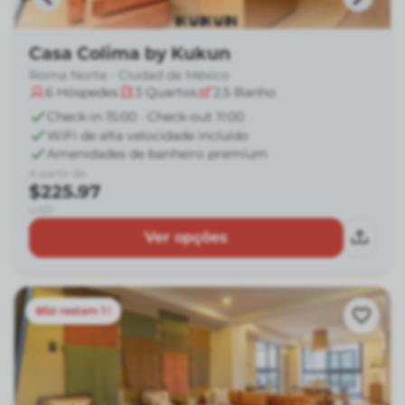
Casa Colima by Kukun
Roma Norte - Ciudad de México
6
Hóspedes
3
Quartos
2.5
Banho
Check-in 15:00 · Check-out 11:00
WiFi de alta velocidade incluído
Amenidades de banheiro premium
A partir de
$225.97
USD
Ver opções
Só restam 1 !