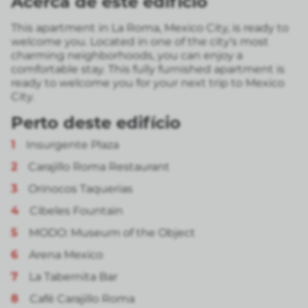
Acerca de este edificio
This apartment in La Roma, Mexico City, is ready to
welcome you. Located in one of the city's most
charming neighborhoods, you can enjoy a
comfortable stay. This fully furnished apartment is
ready to welcome you for your next trip to Mexico
City.
Perto deste edifício
1
Insurgente Plaza
2
Carajillo Roma Restaurant
3
Orinocos Taquerias
4
Cibeles Fountain
5
MODO: Museum of the Object
6
Arena Mexico
7
La Tabernita Bar
8
Café Carajillo Roma