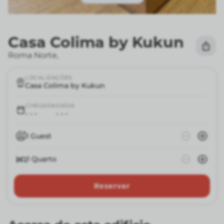
Casa Colima by Kukun
Roma Norte
,
LOCALIZAÇÕES
Casa Colima by Kukun
CHEGADA
SAÍDA
- - -
- - -
1
Guest
1
Quarto
Reservar