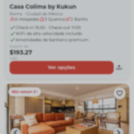
Casa Colima by Kukun
Roma - Ciudad de México
6
Hóspedes
3
Quartos
2
Banho
Check-in 15:00 · Check-out 11:00
WiFi de alta velocidade incluído
Amenidades de banheiro premium
A partir de
$193.27
USD
Ver opções
Só restam 3 !