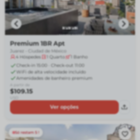
Premium 1BR Apt
Juarez - Ciudad de México
4
Hóspedes
1
Quarto
1
Banho
Check-in 15:00 · Check-out 11:00
WiFi de alta velocidade incluído
Amenidades de banheiro premium
A partir de
$109.15
USD
Ver opções
Só restam 5 !