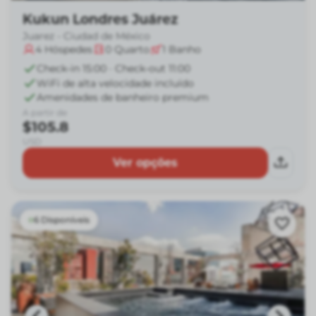
Kukun Londres Juárez
Juarez - Ciudad de México
4
Hóspedes
0
Quarto
1
Banho
Check-in 15:00 · Check-out 11:00
WiFi de alta velocidade incluído
Amenidades de banheiro premium
A partir de
$105.8
USD
Ver opções
6 Disponíveis