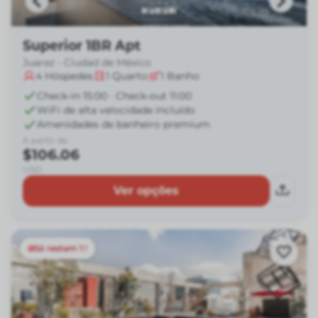
Superior 1BR Apt
Juarez - Ciudad de México
4
Hóspedes
1
Quarto
1
Banho
Check-in 15:00 · Check-out 11:00
WiFi de alta velocidade incluído
Amenidades de banheiro premium
A partir de
$106.06
USD
Ver opções
Só restam 1 !