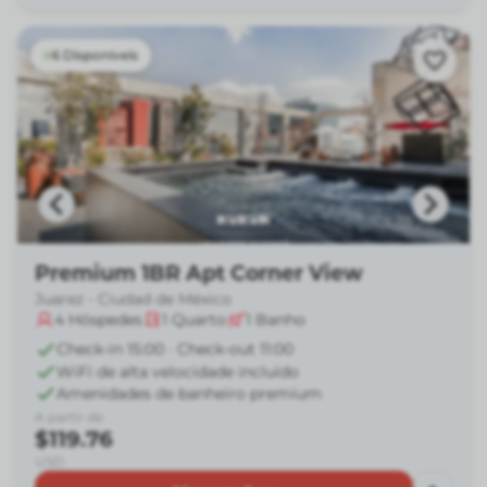
6 Disponíveis
Premium 1BR Apt Corner View
Juarez - Ciudad de México
4
Hóspedes
1
Quarto
1
Banho
Check-in 15:00 · Check-out 11:00
WiFi de alta velocidade incluído
Amenidades de banheiro premium
A partir de
$119.76
USD