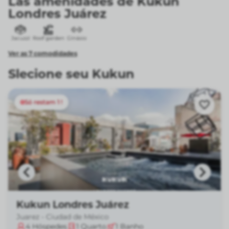
Las amenidades de Kukun
Londres Juárez
Jacuzzi
Roof garden
Ginásio
Ver as 7 comodidades
Slecione seu Kukun
Só restam 1 !
Kukun Londres Juárez
Juarez - Ciudad de México
4
Hóspedes
1
Quarto
1
Banho