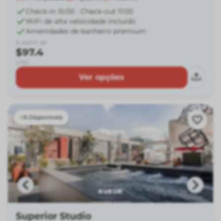
Check-in 15:00 · Check-out 11:00
WiFi de alta velocidade incluído
Amenidades de banheiro premium
A partir de
$97.4
USD
Ver opções
6 Disponíveis
Superior Studio