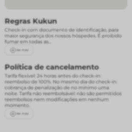
Regras Kukun
Check-in com documento de identificação, para
maior segurança dos nossos hóspedes. É proibido
fumar em todas as...
Ver más
Política de cancelamento
Tarifa flexível: 24 horas antes do check-in:
reembolso de 100%. No mesmo dia do check-in:
cobrança de penalização de no mínimo uma
noite.
Tarifa não reembolsável: não são permitidos
reembolsos nem modificações em nenhum
momento.
Ver más