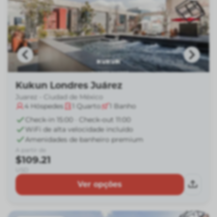
Kukun Londres Juárez
Juarez - Ciudad de México
4
Hóspedes
1
Quarto
1
Banho
Check-in 15:00 · Check-out 11:00
WiFi de alta velocidade incluído
Amenidades de banheiro premium
A partir de
$109.21
USD
Ver opções