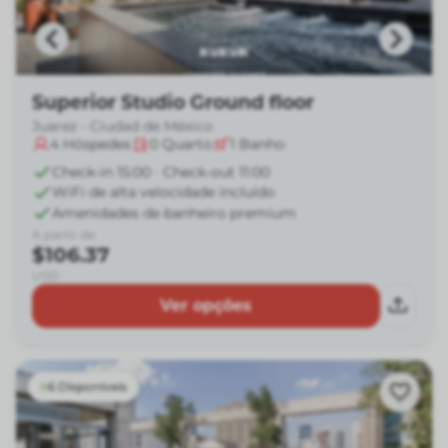
Superior Studio Ground floor
Juarez - Ciudad de México
4
Hóspedes
0
Quarto
1
Banho
Check-in 15:00 · Check-out 11:00
WiFi de alta velocidade incluído
Amenidades de banheiro premium
A partir de
$106.37
USD
Ver opções
6 Disponíveis