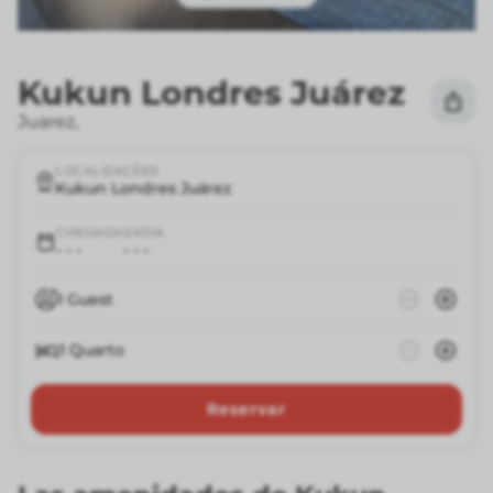
Kukun Londres Juárez
Juarez
,
LOCALIZAÇÕES
Kukun Londres Juárez
CHEGADA
SAÍDA
- - -
- - -
1
Guest
1
Quarto
Reservar