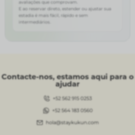
avaliações que comprovam.
E ao reservar direto, estender ou ajustar sua
estadia é mais fácil, rápido e sem
intermediários.
Contacte-nos, estamos aqui para o
ajudar
+52 562 915 0253
+52 564 183 0560
hola@staykukun.com