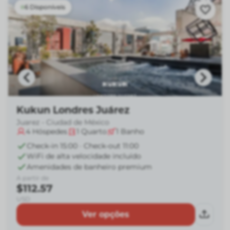
6 Disponíveis
Kukun Londres Juárez
Juarez - Ciudad de México
4
Hóspedes
1
Quarto
1
Banho
Check-in 15:00 · Check-out 11:00
WiFi de alta velocidade incluído
Amenidades de banheiro premium
A partir de
$112.57
USD
Ver opções