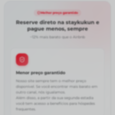
Melhor preço garantido
Reserve direto na staykukun e
pague menos, sempre
~12% mais barato que o Airbnb
Menor preço garantido
Nosso site sempre tem o melhor preço
disponível. Se você encontrar mais barato em
outro canal, nós igualamos.
Além disso, a partir da sua segunda estadia
você tem acesso a benefícios para hóspedes
frequentes.