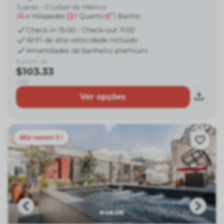
Juarez - Ciudad de México
4
Hóspedes
1
Quarto
1
Banho
Check-in 15:00 · Check-out 11:00
WiFi de alta velocidade incluído
Amenidades de banheiro premium
A partir de
$103.33
USD
Ver opções
Só restam 5 !